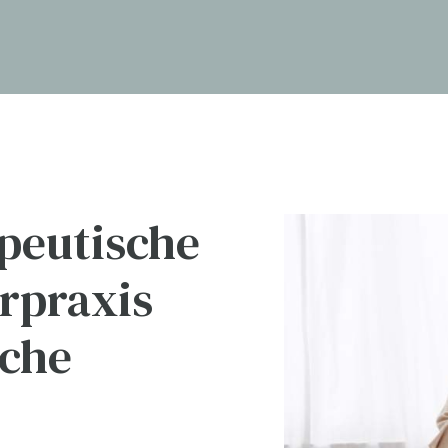
peutische
rpraxis
sche