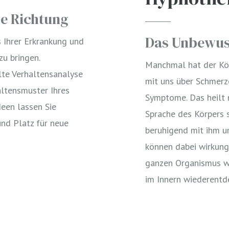
ige Richtung
Das Unbewuss
s Ihrer Erkrankung und
u bringen.
Manchmal hat der Kör
lte Verhaltensanalyse
mit uns über Schmerz
altensmuster Ihres
Symptome. Das heilt n
deen lassen Sie
Sprache des Körpers 
und Platz für neue
beruhigend mit ihm 
können dabei wirkung
ganzen Organismus wi
im Innern wiederentde