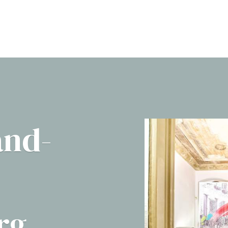
and-
rg